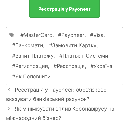
Реєстрація у Payoneer
Позначки
MasterCard
,
Payoneer
,
Visa
,
Банкомати
,
Замовити Картку
,
Запит Платежу
,
Платіжні Системи
,
Регистрация
,
Реєстрація
,
Україна
,
Як Поповнити
Навігація
Реєстрація у Payoneer: обов’язково
по
вказувати банківський рахунок?
запису
Як мінімізувати вплив Коронавірусу на
міжнародний бізнес?