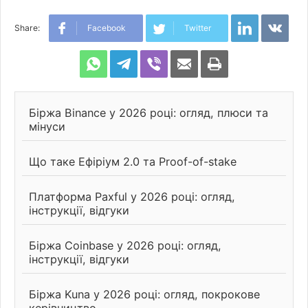
LinkedIn
VK
Share:
Facebook
Twitter
WhatsApp
Telegram
Viber
Share
Print
via
Email
Біржа Binance у 2026 році: огляд, плюси та
мінуси
Що таке Ефіріум 2.0 та Proof-of-stake
Платформа Paxful у 2026 році: огляд,
інструкції, відгуки
Біржа Coinbase у 2026 році: огляд,
інструкції, відгуки
Біржа Kuna у 2026 році: огляд, покрокове