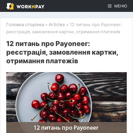
Перейти
МЕНЮ
до
контенту
Головна сторінка
»
Articles
»
12 питань про Payoneer:
реєстрація, замовлення картки, отримання платежів
12 питань про Payoneer:
реєстрація, замовлення картки,
отримання платежів