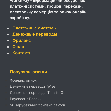
WorknPay - інформаційний ресурс про
платіжні системи, грошові перекази,
електронну комерцію та ринок онлайн
заробітку.
Платежные системы
Денежные переводы
Фриланс
О нас
Контакты
Популярні огляди
Фриланс рынок
Денежные переводы Wise
Денежные переводы TransferGo
Payoneer в России
50 зарубежных фриланс сайтов