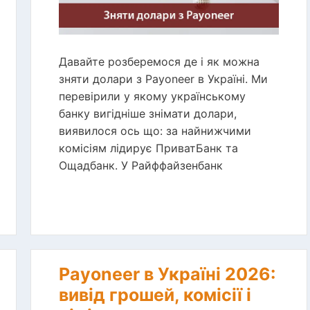
Давайте розберемося де і як можна
зняти долари з Payoneer в Україні. Ми
перевірили у якому українському
банку вигідніше знімати долари,
виявилося ось що: за найнижчими
комісіям лідирує ПриватБанк та
Ощадбанк. У Райффайзенбанк
Payoneer в Україні 2026:
вивід грошей, комісії і