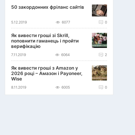
50 закордонних фріланс сайтів
5.12.2019
6077
0
Як вивести гроші зі Skrill,
поповнити гаманець і пройти
верифікацію
7.11.2019
6064
2
Як вивести гроші з Amazon у
2026 році – Амазон і Payoneer,
Wise
8.11.2019
6005
0