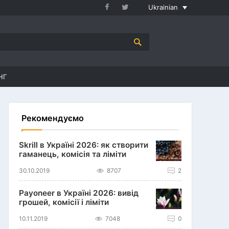
Ukrainian
НГ
Рекомендуємо
Skrill в Україні 2026: як створити
гаманець, комісія та ліміти
30.10.2019
8707
2
Payoneer в Україні 2026: вивід
грошей, комісії і ліміти
10.11.2019
7048
0