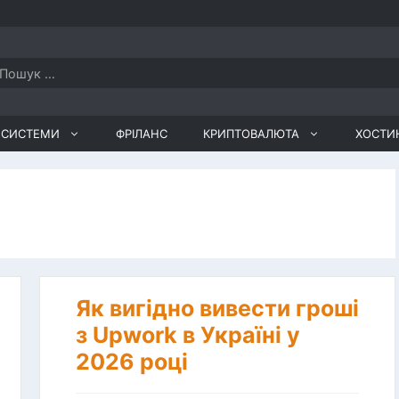
ошук:
І СИСТЕМИ
ФРІЛАНС
КРИПТОВАЛЮТА
ХОСТИ
Як вигідно вивести гроші
з Upwork в Україні у
2026 році