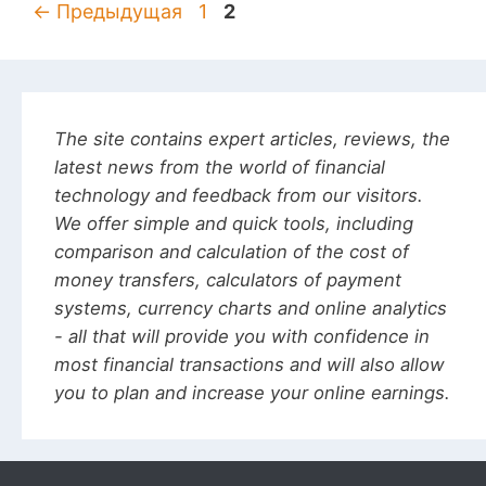
Навигация
Страница
Страница
←
Предыдущая
1
2
записи
The site contains expert articles, reviews, the
latest news from the world of financial
technology and feedback from our visitors.
We offer simple and quick tools, including
comparison and calculation of the cost of
money transfers, calculators of payment
systems, currency charts and online analytics
- all that will provide you with confidence in
most financial transactions and will also allow
you to plan and increase your online earnings.