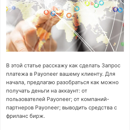
В этой статье расскажу как сделать Запрос
платежа в Payoneer вашему клиенту. Для
начала, предлагаю разобраться как можно
получать деньги на аккаунт: от
пользователей Payoneer; от компаний-
партнеров Payoneer; выводить средства с
фриланс бирж.