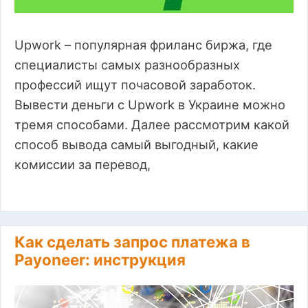
Upwork – популярная фриланс биржа, где
специалисты самых разнообразных
профессий ищут почасовой заработок.
Вывести деньги c Upwork в Украине можно
тремя способами. Далее рассмотрим какой
способ вывода самый выгодный, какие
комиссии за перевод,
Как сделать запрос платежа в
Payoneer: инструкция