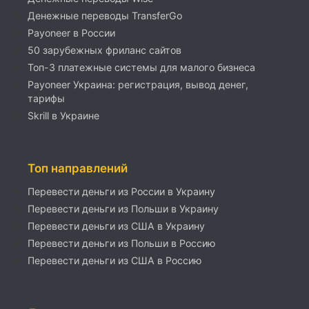
Денежные переводы TransferGo
Payoneer в России
50 зарубежных фриланс сайтов
Топ-3 платежные системы для малого бизнеса
Payoneer Украина: регистрация, вывод денег,
тарифы
Skrill в Украине
Топ направлений
Перевести деньги из России в Украину
Перевести деньги из Польши в Украину
Перевести деньги из США в Украину
Перевести деньги из Польши в Россию
Перевести деньги из США в Россию