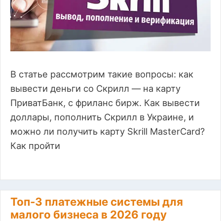
В статье рассмотрим такие вопросы: как
вывести деньги со Скрилл — на карту
ПриватБанк, с фриланс бирж. Как вывести
доллары, пополнить Скрилл в Украине, и
можно ли получить карту Skrill MasterCard?
Как пройти
Топ-3 платежные системы для
малого бизнеса в 2026 году