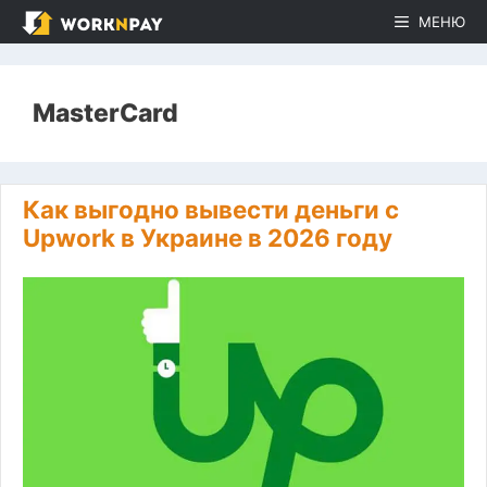
Перейти
МЕНЮ
к
содержимому
MasterCard
Как выгодно вывести деньги с
Upwork в Украине в 2026 году