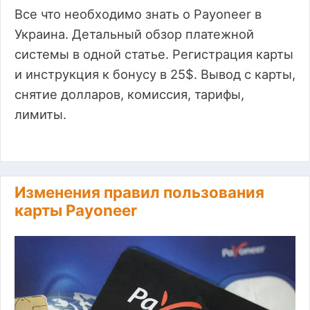
Все что необходимо знать о Payoneer в
Украина. Детальный обзор платежной
системы в одной статье. Регистрация карты
и инструкция к бонусу в 25$. Вывод с карты,
снятие долларов, комиссия, тарифы,
лимиты.
Изменения правил пользования
карты Payoneer