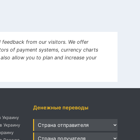
d feedback from our visitors. We offer
ators of payment systems, currency charts
l also allow you to plan and increase your
Денежные переводы
в Украину
в Украину
краину