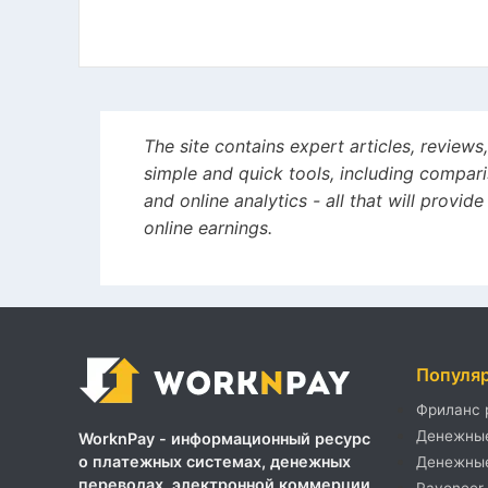
The site contains expert articles, review
simple and quick tools, including compari
and online analytics - all that will provi
online earnings.
Популя
Фриланс 
Денежные
WorknPay - информационный ресурс
о платежных системах, денежных
Денежные
переводах, электронной коммерции