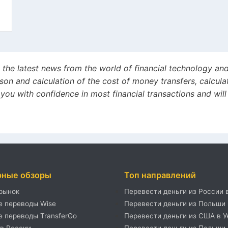
s, the latest news from the world of financial technology an
son and calculation of the cost of money transfers, calcul
de you with confidence in most financial transactions and wil
рные обзоры
Топ направлений
рынок
Перевести деньги из России 
 переводы Wise
Перевести деньги из Польши 
 переводы TransferGo
Перевести деньги из США в У