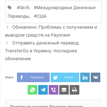
Метки
Skrill
,
Международные Денежные
Переводы
,
США
Навигация
Обновлено: Проблемы с получением и
записи
выводом средств на Payoneer
Отправить денежный перевод
TransferGo в Украину: последнее
обновление
LinkedIn
VK
Share:
Facebook
Twitter
WhatsApp
Telegram
Viber
Share
Print
via
Email
Платёжная система Payoneer провела