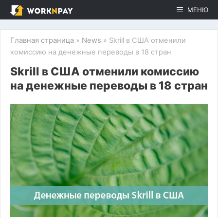
Перейти
МЕНЮ
к
содержимому
Главная страница
»
News
»
Skrill в США отменили
комиссию на денежные переводы в 18 стран
Skrill в США отменили комиссию
на денежные переводы в 18 стран